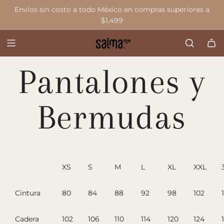
S
Envíos sin costo a todo México en compras superiores a
a
$1,499
l
t
a
r
Pantalones y
a
l
c
Bermudas
o
n
t
e
n
XS
S
M
L
XL
XXL
i
d
Cintura
80
84
88
92
98
102
o
Cadera
102
106
110
114
120
124