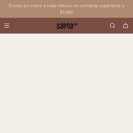
S
Envíos sin costo a todo México en compras superiores a
a
$1,499
l
t
a
r
a
l
c
o
n
t
e
n
i
d
o