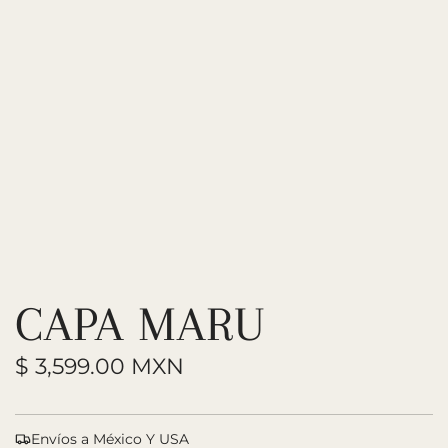
CAPA MARU
P
$ 3,599.00 MXN
r
e
Envíos a México Y USA