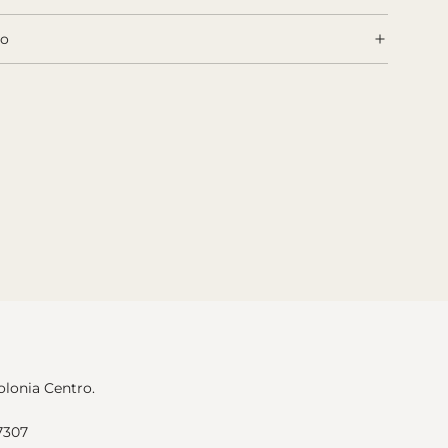
.
.
go
olonia Centro.
7307