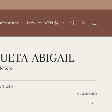
o
Contacto
México (MXN $)
UETA ABIGAIL
0 MXN
o Y USA
Guía de tallas