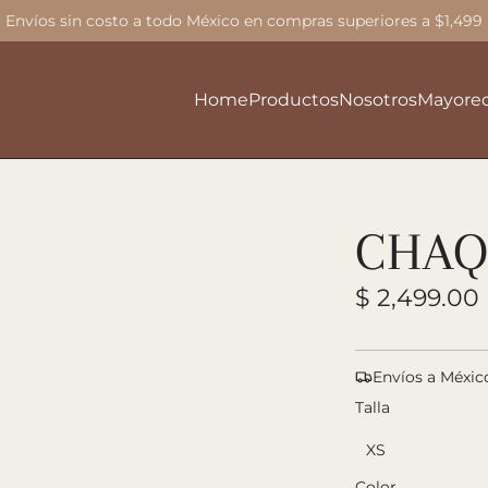
Envíos sin costo a todo México en compras superiores a $1,499
Home
Productos
Nosotros
Mayore
CHAQ
P
$ 2,499.0
r
e
Envíos a Méxic
c
Talla
i
XS
o
Color