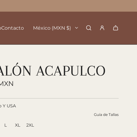
o
Contacto
México (MXN $)
ALÓN ACAPULCO
 MXN
o Y USA
Guía de Tallas
L
XL
2XL