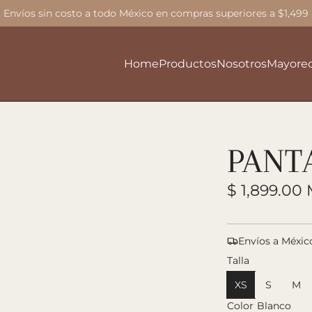
Envíos sin costo a todo México en compras superiores a $1,499
Home
Productos
Nosotros
Mayore
PANT
P
$ 1,899.00
r
e
Envíos a Méxic
c
Talla
i
XS
S
M
Color
Blanco
o