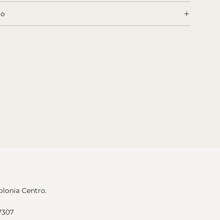
.
go
olonia Centro.
7307